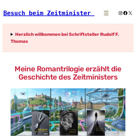
Zum
Besuch beim Zeitminister 
Instagr
Face
X
Inhalt
springen
Herzlich willkommen bei Schriftsteller Rudolf F.
Thomas
Meine Romantrilogie erzählt die
Geschichte des Zeitministers